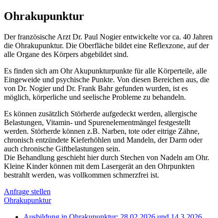
Ohrakupunktur
Der französische Arzt Dr. Paul Nogier entwickelte vor ca. 40 Jahren
die Ohrakupunktur. Die Oberfläche bildet eine Reflexzone, auf der
alle Organe des Körpers abgebildet sind.
Es finden sich am Ohr Akupunkturpunkte für alle Körperteile, alle
Eingeweide und psychische Punkte. Von diesen Bereichen aus, die
von Dr. Nogier und Dr. Frank Bahr gefunden wurden, ist es
möglich, körperliche und seelische Probleme zu behandeln.
Es können zusätzlich Störherde aufgedeckt werden, allergische
Belastungen, Vitamin- und Spurenelementmängel festgestellt
werden. Störherde können z.B. Narben, tote oder eitrige Zähne,
chronisch entzündete Kieferhöhlen und Mandeln, der Darm oder
auch chronische Giftbelastungen sein.
Die Behandlung geschieht hier durch Stechen von Nadeln am Ohr.
Kleine Kinder können mit dem Lasergerät an den Ohrpunkten
bestrahlt werden, was vollkommen schmerzfrei ist.
Anfrage stellen
Ohrakupunktur
Ausbildung in Ohrakupunktur: 28.02.2026 und 14.3.2026,