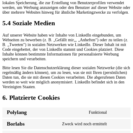
lokalen Speicherung, die zur Erstellung von Benutzerprofilen verwendet
werden, um Werbung anzuzeigen oder den Benutzer auf dieser Website oder
über mehrere Websites hinweg für ähnliche Marketingzwecke zu verfolgen.
5.4 Soziale Medien
Auf unserer Website haben wir Inhalte von LinkedIn eingebunden, um
Webseiten zu bewerben (z. B. „Gefällt mir„, „Anheften“) oder zu teilen (z.
B. „Tweeten“) in sozialen Netzwerken wie LinkedIn. Dieser Inhalt ist mit
Code eingebettet, der von LinkedIn stammt und Cookies platziert. Diese
Inhalte können bestimmte Informationen für personalisierte Werbung
speichern und verarbeiten.
Bitte lesen Sie die Datenschutzerklärung dieser sozialen Netzwerke (die sich
regelmäßig ändern können), um zu lesen, was sie mit Ihren (persönlichen)
Daten tun, die sie mit diesen Cookies verarbeiten. Die abgerufenen Daten
werden so weit wie möglich anonymisiert. LinkedIn befindet sich in den
Vereinigten Staaten.
6. Platzierte Cookies
Polylang
Funktional
Consent
to
Borlabs
Zweck wird noch ermittelt
service
Consent
polylang
to