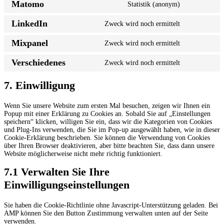
Matomo
Statistik (anonym)
service
Consent
borlabs
to
LinkedIn
Zweck wird noch ermittelt
service
Consent
matomo
to
Mixpanel
Zweck wird noch ermittelt
service
Consent
linkedin
to
Verschiedenes
Zweck wird noch ermittelt
service
Consent
mixpanel
to
service
7. Einwilligung
verschiedene
Wenn Sie unsere Website zum ersten Mal besuchen, zeigen wir Ihnen ein
Popup mit einer Erklärung zu Cookies an. Sobald Sie auf „Einstellungen
speichern“ klicken, willigen Sie ein, dass wir die Kategorien von Cookies
und Plug-Ins verwenden, die Sie im Pop-up ausgewählt haben, wie in dieser
Cookie-Erklärung beschrieben. Sie können die Verwendung von Cookies
über Ihren Browser deaktivieren, aber bitte beachten Sie, dass dann unsere
Website möglicherweise nicht mehr richtig funktioniert.
7.1 Verwalten Sie Ihre
Einwilligungseinstellungen
Sie haben die Cookie-Richtlinie ohne Javascript-Unterstützung geladen. Bei
AMP können Sie den Button Zustimmung verwalten unten auf der Seite
verwenden.