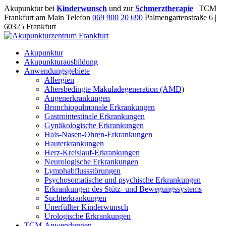
Akupunktur bei
Kinderwunsch
und zur
Schmerztherapie
| TCM
Frankfurt am Main Telefon
069 900 20 690
Palmengartenstraße 6 |
60325 Frankfurt
Akupunktur
Akupunkturausbildung
Anwendungsgebiete
Allergien
Altersbedingte Makuladegeneration (AMD)
Augenerkrankungen
Bronchiopulmonale Erkrankungen
Gastrointestinale Erkrankungen
Gynäkologische Erkrankungen
Hals-Nasen-Ohren-Erkrankungen
Hauterkrankungen
Herz-Kreislauf-Erkrankungen
Neurologische Erkrankungen
Lymphabflussstörungen
Psychosomatische und psychische Erkrankungen
Erkrankungen des Stütz- und Bewegungssystems
Suchterkrankungen
Unerfüllter Kinderwunsch
Urologische Erkrankungen
TCM-Anwendungen