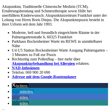
Akupunktur, Traditionelle Chinesische Medizin (TCM),
Ernährungsberatung und Schmerztherapie sowie Hilfe bei
unerfülltem Kinderwunsch: Akupunkturzentrum Frankfurt unter der
Leitung von Herrn Boris Dinjus. Die Akupunkturpraxis besteht in
ihrer Urform seit dem Jahr 1993.
Moderne, hell und freundlich eingerichtete Räume in der
Palmengartenstraße 6, 60325 Frankfurt
Parkhaus Bockenheimer Warte im REWE in unmittelbarer
Nähe
U4 U5 Station Bockenheimer Warte Ausgang Palmengarten –
3 Minuten zu Fuß zur Praxis
Rechtzeitig zum Pollenflug – hier mehr über
Akupunkturbehandlung bei Allergien
erfahren.
NAD-Infusionen
Telefon: 069 900 20 690
Adresse mit dem Google-Routenplaner
twittern
mitteilen
teilen
teilen