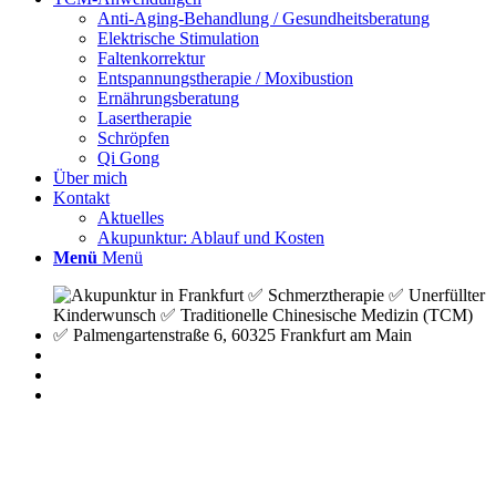
Anti-Aging-Behandlung / Gesundheitsberatung
Elektrische Stimulation
Faltenkorrektur
Entspannungstherapie / Moxibustion
Ernährungsberatung
Lasertherapie
Schröpfen
Qi Gong
Über mich
Kontakt
Aktuelles
Akupunktur: Ablauf und Kosten
Menü
Menü