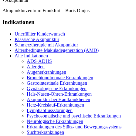
• Akupunktur
Akupunkturzentrum Frankfurt – Boris Dinjus
Indikationen
Unerfüllter Kinderwunsch
Klassische Akupunktur
Schmerztherapie mit Akupunktur
Altersbedingte Makuladegeneration (AMD)
Alle Indikationen
ADS-ADHS
Allergien
Augenerkrankungen
Bronchiopulmonale Erkrankungen
Gastrointestinale Erkrankungen
Gynäkologische Erkrankungen
Hals-Nasen-Ohren-Erkrankungen
Akupunktur bei Hautkrankheiten
Herz-Kreislauf-Erkrankungen
Lymphabflussstörungen
Psychosomatische und psychische Erkrankungen
Neurologische Erkrankungen
Erkrankungen des Stütz- und Bewegungssystems
Suchterkrankungen