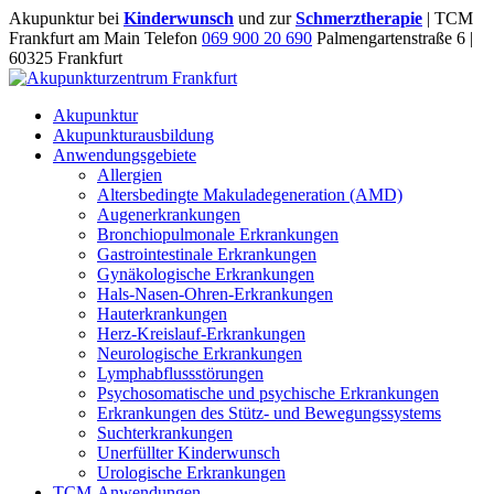
Akupunktur bei
Kinderwunsch
und zur
Schmerztherapie
| TCM
Frankfurt am Main Telefon
069 900 20 690
Palmengartenstraße 6 |
60325 Frankfurt
Akupunktur
Akupunkturausbildung
Anwendungsgebiete
Allergien
Altersbedingte Makuladegeneration (AMD)
Augenerkrankungen
Bronchiopulmonale Erkrankungen
Gastrointestinale Erkrankungen
Gynäkologische Erkrankungen
Hals-Nasen-Ohren-Erkrankungen
Hauterkrankungen
Herz-Kreislauf-Erkrankungen
Neurologische Erkrankungen
Lymphabflussstörungen
Psychosomatische und psychische Erkrankungen
Erkrankungen des Stütz- und Bewegungssystems
Suchterkrankungen
Unerfüllter Kinderwunsch
Urologische Erkrankungen
TCM-Anwendungen