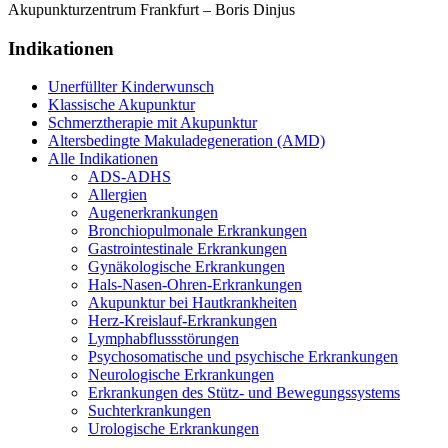
Akupunkturzentrum Frankfurt – Boris Dinjus
Indikationen
Unerfüllter Kinderwunsch
Klassische Akupunktur
Schmerztherapie mit Akupunktur
Altersbedingte Makuladegeneration (AMD)
Alle Indikationen
ADS-ADHS
Allergien
Augenerkrankungen
Bronchiopulmonale Erkrankungen
Gastrointestinale Erkrankungen
Gynäkologische Erkrankungen
Hals-Nasen-Ohren-Erkrankungen
Akupunktur bei Hautkrankheiten
Herz-Kreislauf-Erkrankungen
Lymphabflussstörungen
Psychosomatische und psychische Erkrankungen
Neurologische Erkrankungen
Erkrankungen des Stütz- und Bewegungssystems
Suchterkrankungen
Urologische Erkrankungen