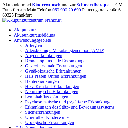
Akupunktur bei
Kinderwunsch
und zur
Schmerztherapie
| TCM
Frankfurt am Main Telefon
069 900 20 690
Palmengartenstraße 6 |
60325 Frankfurt
Akupunktur
Akupunkturausbildung
Anwendungsgebiete
Allergien
Altersbedingte Makuladegeneration (AMD)
Augenerkrankungen
Bronchiopulmonale Erkrankungen
Gastrointestinale Erkrankungen
Gynäkologische Erkrankungen
Hals-Nasen-Ohren-Erkrankungen
Hauterkrankungen
Herz-Kreislauf-Erkrankungen
Neurologische Erkrankungen
Lymphabflussstörungen
Psychosomatische und psychische Erkrankungen
Erkrankungen des Stütz- und Bewegungssystems
Suchterkrankungen
Unerfüllter Kinderwunsch
Urologische Erkrankungen
TCM-Anwendungen