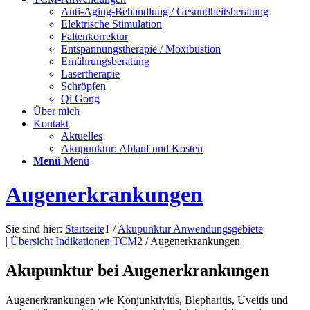
Anti-Aging-Behandlung / Gesundheitsberatung
Elektrische Stimulation
Faltenkorrektur
Entspannungstherapie / Moxibustion
Ernährungsberatung
Lasertherapie
Schröpfen
Qi Gong
Über mich
Kontakt
Aktuelles
Akupunktur: Ablauf und Kosten
Menü
Menü
Augenerkrankungen
Sie sind hier:
Startseite
1
/
Akupunktur Anwendungsgebiete
| Übersicht Indikationen TCM
2
/
Augenerkrankungen
Akupunktur bei Augenerkrankungen
Augenerkrankungen wie Konjunktivitis, Blepharitis, Uveitis und